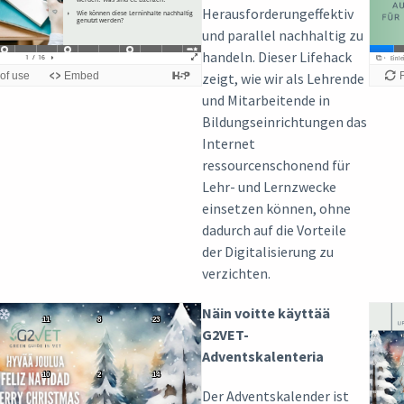
Herausforderungeffektiv
und parallel nachhaltig zu
handeln. Dieser Lifehack
zeigt, wie wir als Lehrende
und Mitarbeitende in
Bildungseinrichtungen das
Internet
ressourcenschonend für
Lehr- und Lernzwecke
einsetzen können, ohne
dadurch auf die Vorteile
der Digitalisierung zu
verzichten.
Näin voitte käyttää
G2VET-
Adventskalenteria
Der Adventskalender ist