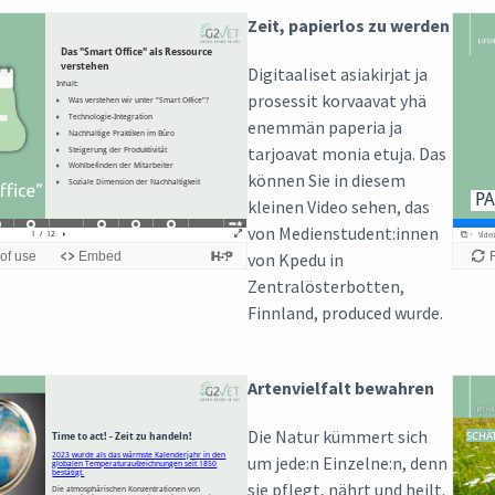
Zeit, papierlos zu werden
Digitaaliset asiakirjat ja
prosessit korvaavat yhä
enemmän paperia ja
tarjoavat monia etuja. Das
können Sie in diesem
kleinen Video sehen, das
von Medienstudent:innen
von Kpedu in
Zentralösterbotten,
Finnland, produced wurde.
Artenvielfalt bewahren
Die Natur kümmert sich
um jede:n Einzelne:n, denn
sie pflegt, nährt und heilt.