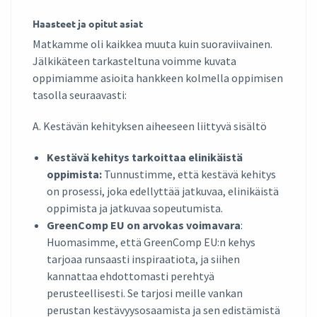
Haasteet ja opitut asiat
Matkamme oli kaikkea muuta kuin suoraviivainen.
Jälkikäteen tarkasteltuna voimme kuvata
oppimiamme asioita hankkeen kolmella oppimisen
tasolla seuraavasti:
A. Kestävän kehityksen aiheeseen liittyvä sisältö
Kestävä kehitys tarkoittaa elinikäistä
oppimista:
Tunnustimme, että kestävä kehitys
on prosessi, joka edellyttää jatkuvaa, elinikäistä
oppimista ja jatkuvaa sopeutumista.
GreenComp EU on arvokas voimavara
:
Huomasimme, että GreenComp EU:n kehys
tarjoaa runsaasti inspiraatiota, ja siihen
kannattaa ehdottomasti perehtyä
perusteellisesti. Se tarjosi meille vankan
perustan kestävyysosaamista ja sen edistämistä