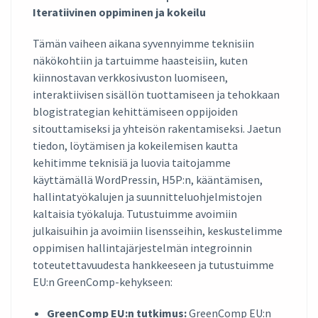
Iteratiivinen oppiminen ja kokeilu
Tämän vaiheen aikana syvennyimme teknisiin
näkökohtiin ja tartuimme haasteisiin, kuten
kiinnostavan verkkosivuston luomiseen,
interaktiivisen sisällön tuottamiseen ja tehokkaan
blogistrategian kehittämiseen oppijoiden
sitouttamiseksi ja yhteisön rakentamiseksi. Jaetun
tiedon, löytämisen ja kokeilemisen kautta
kehitimme teknisiä ja luovia taitojamme
käyttämällä WordPressin, H5P:n, kääntämisen,
hallintatyökalujen ja suunnitteluohjelmistojen
kaltaisia työkaluja. Tutustuimme avoimiin
julkaisuihin ja avoimiin lisensseihin, keskustelimme
oppimisen hallintajärjestelmän integroinnin
toteutettavuudesta hankkeeseen ja tutustuimme
EU:n GreenComp-kehykseen:
GreenComp EU:n tutkimus:
GreenComp EU:n