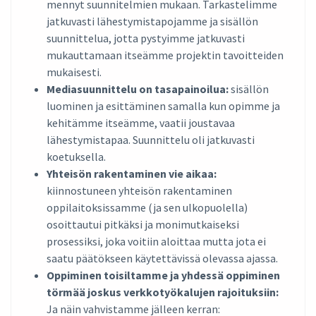
mennyt suunnitelmien mukaan. Tarkastelimme
jatkuvasti lähestymistapojamme ja sisällön
suunnittelua, jotta pystyimme jatkuvasti
mukauttamaan itseämme projektin tavoitteiden
mukaisesti.
Mediasuunnittelu on tasapainoilua:
sisällön
luominen ja esittäminen samalla kun opimme ja
kehitämme itseämme, vaatii joustavaa
lähestymistapaa. Suunnittelu oli jatkuvasti
koetuksella.
Yhteisön rakentaminen vie aikaa:
kiinnostuneen yhteisön rakentaminen
oppilaitoksissamme (ja sen ulkopuolella)
osoittautui pitkäksi ja monimutkaiseksi
prosessiksi, joka voitiin aloittaa mutta jota ei
saatu päätökseen käytettävissä olevassa ajassa.
Oppiminen toisiltamme ja yhdessä oppiminen
törmää joskus verkkotyökalujen rajoituksiin:
Ja näin vahvistamme jälleen kerran: