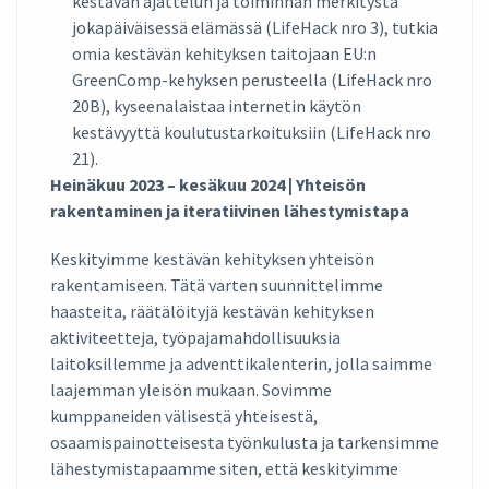
kestävän ajattelun ja toiminnan merkitystä
jokapäiväisessä elämässä (LifeHack nro 3), tutkia
omia kestävän kehityksen taitojaan EU:n
GreenComp-kehyksen perusteella (LifeHack nro
20B), kyseenalaistaa internetin käytön
kestävyyttä koulutustarkoituksiin (LifeHack nro
21).
Heinäkuu 2023 – kesäkuu 2024 | Yhteisön
rakentaminen ja iteratiivinen lähestymistapa
Keskityimme kestävän kehityksen yhteisön
rakentamiseen. Tätä varten suunnittelimme
haasteita, räätälöityjä kestävän kehityksen
aktiviteetteja, työpajamahdollisuuksia
laitoksillemme ja adventtikalenterin, jolla saimme
laajemman yleisön mukaan. Sovimme
kumppaneiden välisestä yhteisestä,
osaamispainotteisesta työnkulusta ja tarkensimme
lähestymistapaamme siten, että keskityimme