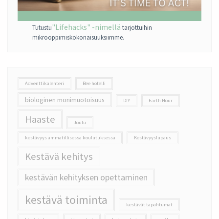
"Lifehacks" -nimellä
Tutustu
tarjottuihin
mikrooppimiskokonaisuuksiimme.
Adventtikalenteri
Bee hotelli
biologinen monimuotoisuus
DIY
Earth Hour
Haaste
Joulu
kestävyys ammatillisessa koulutuksessa
Kestävyyslupaus
Kestävä kehitys
kestävän kehityksen opettaminen
kestävä toiminta
kestävät tapahtumat