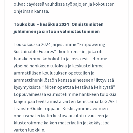
olivat täydessä vauhdissa työpajojen ja kokousten
ohjelman kanssa.
Toukokuu – kesäkuu 2024 | Onnistumisten
juhliminen ja siirtoon valmistautuminen
Toukokuussa 2024 järjestimme ”Empowering
Sustainable Futures” -konferenssin, joka oli
hankkeemme kohokohta ja jossa esittelimme
ylpeinä hankkeen tuloksia ja keskustelimme
ammatillisen koulutuksen opettajien ja
ammattihenkilöstön kanssa aiheeseen liittyvistä
kysymyksistä: ”Miten opettaa kestävää kehitystä”.
Loppuvaiheessa valmistelimme hankkeen tuloksia
laajempaa levittämistä varten kehittämällä G2VET
TransferGuide -oppaan. Keskityimme avoimen
opetusmateriaalin kestävään ulottuvuuteen ja
klusteroimme kaiken materiaalin jatkokäyttöä
varten luokkiin.