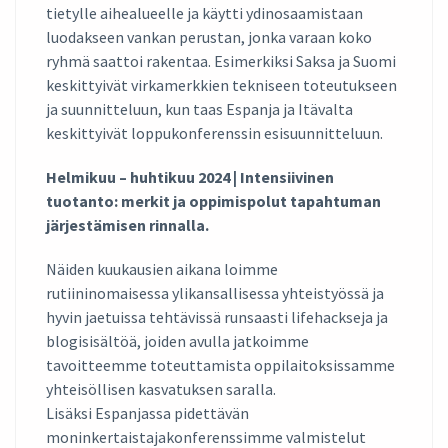
tietylle aihealueelle ja käytti ydinosaamistaan
luodakseen vankan perustan, jonka varaan koko
ryhmä saattoi rakentaa. Esimerkiksi Saksa ja Suomi
keskittyivät virkamerkkien tekniseen toteutukseen
ja suunnitteluun, kun taas Espanja ja Itävalta
keskittyivät loppukonferenssin esisuunnitteluun.
Helmikuu – huhtikuu 2024 | Intensiivinen
tuotanto: merkit ja oppimispolut tapahtuman
järjestämisen rinnalla.
Näiden kuukausien aikana loimme
rutiininomaisessa ylikansallisessa yhteistyössä ja
hyvin jaetuissa tehtävissä runsaasti lifehackseja ja
blogisisältöä, joiden avulla jatkoimme
tavoitteemme toteuttamista oppilaitoksissamme
yhteisöllisen kasvatuksen saralla.
Lisäksi Espanjassa pidettävän
moninkertaistajakonferenssimme valmistelut