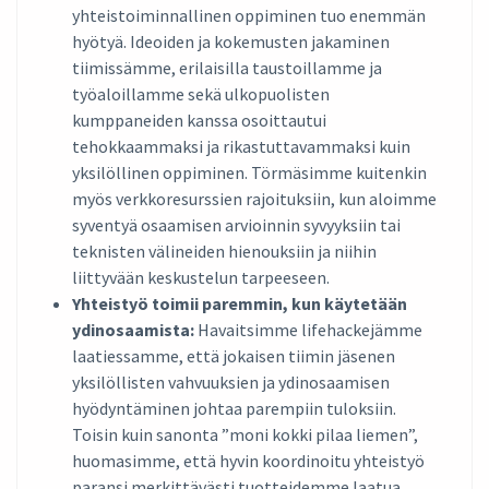
yhteistoiminnallinen oppiminen tuo enemmän
hyötyä. Ideoiden ja kokemusten jakaminen
tiimissämme, erilaisilla taustoillamme ja
työaloillamme sekä ulkopuolisten
kumppaneiden kanssa osoittautui
tehokkaammaksi ja rikastuttavammaksi kuin
yksilöllinen oppiminen. Törmäsimme kuitenkin
myös verkkoresurssien rajoituksiin, kun aloimme
syventyä osaamisen arvioinnin syvyyksiin tai
teknisten välineiden hienouksiin ja niihin
liittyvään keskustelun tarpeeseen.
Yhteistyö toimii paremmin, kun käytetään
ydinosaamista:
Havaitsimme lifehackejämme
laatiessamme, että jokaisen tiimin jäsenen
yksilöllisten vahvuuksien ja ydinosaamisen
hyödyntäminen johtaa parempiin tuloksiin.
Toisin kuin sanonta ”moni kokki pilaa liemen”,
huomasimme, että hyvin koordinoitu yhteistyö
paransi merkittävästi tuotteidemme laatua.