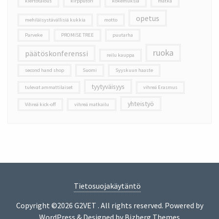
kiertotalous
kirpputori
kokemuksia
matka
opetus
mehiläisystävällisiä kukkia
motto
Parveke
PROMISE TREE
puutarha
ruoka
päätöskonferenssi
reilu kauppa
second hand shop
Suomi
Syyskuun haaste
tyytyväisyys
tulevat ammattilaiset
vihreä Erasmus
yhteistyö
Vihreä kick-off
vihreä matkailu
Tietosuojakäytäntö
Copyright ©2026 G2VET . All rights reserved.
Powered by
WordPress
&
Designed by
Bizberg Themes