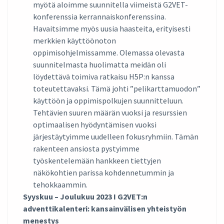
myötä aloimme suunnitella viimeistä G2VET-
konferenssia kerrannaiskonferenssina.
Havaitsimme myös uusia haasteita, erityisesti
merkkien käyttöönoton
oppimisohjelmissamme. Olemassa olevasta
suunnitelmasta huolimatta meidän oli
löydettävä toimiva ratkaisu H5P:n kanssa
toteutettavaksi. Tämä johti ”pelikarttamuodon”
käyttöön ja oppimispolkujen suunnitteluun.
Tehtävien suuren määrän vuoksi ja resurssien
optimaalisen hyödyntämisen vuoksi
järjestäytyimme uudelleen fokusryhmiin. Tämän
rakenteen ansiosta pystyimme
työskentelemään hankkeen tiettyjen
näkökohtien parissa kohdennetummin ja
tehokkaammin.
Syyskuu – Joulukuu 2023 I G2VET:n
adventtikalenteri: kansainvälisen yhteistyön
menestys