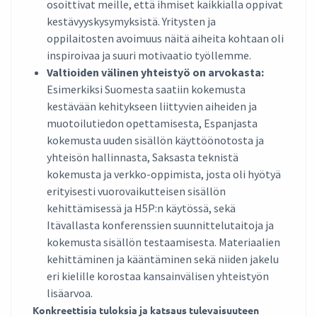
osoittivat meille, että ihmiset kaikkialla oppivat
kestävyyskysymyksistä. Yritysten ja
oppilaitosten avoimuus näitä aiheita kohtaan oli
inspiroivaa ja suuri motivaatio työllemme.
Valtioiden välinen yhteistyö on arvokasta:
Esimerkiksi Suomesta saatiin kokemusta
kestävään kehitykseen liittyvien aiheiden ja
muotoilutiedon opettamisesta, Espanjasta
kokemusta uuden sisällön käyttöönotosta ja
yhteisön hallinnasta, Saksasta teknistä
kokemusta ja verkko-oppimista, josta oli hyötyä
erityisesti vuorovaikutteisen sisällön
kehittämisessä ja H5P:n käytössä, sekä
Itävallasta konferenssien suunnittelutaitoja ja
kokemusta sisällön testaamisesta. Materiaalien
kehittäminen ja kääntäminen sekä niiden jakelu
eri kielille korostaa kansainvälisen yhteistyön
lisäarvoa.
Konkreettisia tuloksia ja katsaus tulevaisuuteen