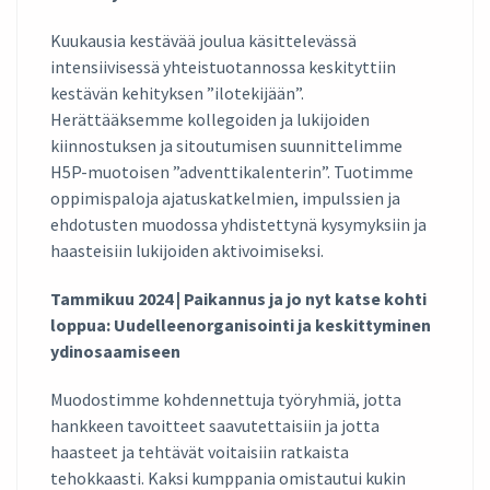
Kuukausia kestävää joulua käsittelevässä
intensiivisessä yhteistuotannossa keskityttiin
kestävän kehityksen ”ilotekijään”.
Herättääksemme kollegoiden ja lukijoiden
kiinnostuksen ja sitoutumisen suunnittelimme
H5P-muotoisen ”adventtikalenterin”. Tuotimme
oppimispaloja ajatuskatkelmien, impulssien ja
ehdotusten muodossa yhdistettynä kysymyksiin ja
haasteisiin lukijoiden aktivoimiseksi.
Tammikuu 2024 | Paikannus ja jo nyt katse kohti
loppua: Uudelleenorganisointi ja keskittyminen
ydinosaamiseen
Muodostimme kohdennettuja työryhmiä, jotta
hankkeen tavoitteet saavutettaisiin ja jotta
haasteet ja tehtävät voitaisiin ratkaista
tehokkaasti. Kaksi kumppania omistautui kukin