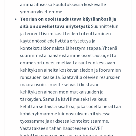
ammatillisessa koulutuksessa koskevalle
ymmärryksellemme.
Teorian on osoittauduttava käytännössä ja
sitä on sovellettava eriytetysti:
Suunnittelun
ja teoreettisten käsitteiden toteuttaminen
käytännössä edellyttää eriytettyä ja
kontekstisidonnaista lähestymistapaa. Yhtenä
suurimmista haasteistamme osoittautui, että
emme sortuneet mielivaltaisuuteen kestävän
kehityksen aiheita koskevan tiedon ja foorumien
runsauden keskellä. Saatavilla olevien resurssien
määrä osoitti meille selvästi kestävän
kehityksen aiheen monimutkaisuuden ja
tärkeyden. Samalla kävi ilmeiseksi vaikeus
kehittää sellaista sisältöä, joka todella herättää
kohderyhmämme kiinnostuksen erityisessä
työssämme ja arkisessa kontekstissamme.
Vastatakseen tähän haasteeseen G2VET
keskittyi muun muassa osaamisen arvioinnin