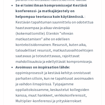
Se ei toimi ilman kompromisseja! Kestävä
konferenssi- ja matkajärjestely on
helpompaa teoriassa kuin käytännössä.
:
Kestävän tapahtuman suunnittelu on odotettua
haastavampaa ja aikaa vievämpää
(kokemattomille). Etenkin ”vihreän
matkustamisen” aihe on edelleen
kontekstisidonnainen. Resurssit, kuten aika,
taloudelliset resurssit, matkustusvaihtoehtojen
saatavuus ja toteutettavuus, rajoittavat
mahdollisuuksia ja edellyttävät kompromisseja.
Avoimuus on inspiraation lähde:
oppimisprosessit ja kestävä kehitys onnistuvat
parhaiten silloin, kun ne tapahtuvat avoimuuden
ja vaihdon ilmapiirissä. Työpajamme
oppilaitoksissamme, keskustelut kollegoiden
kanssa, muut hankkeet, verkkokonferenssit,
Multiplier-konferenssi ja yrityskierrokset