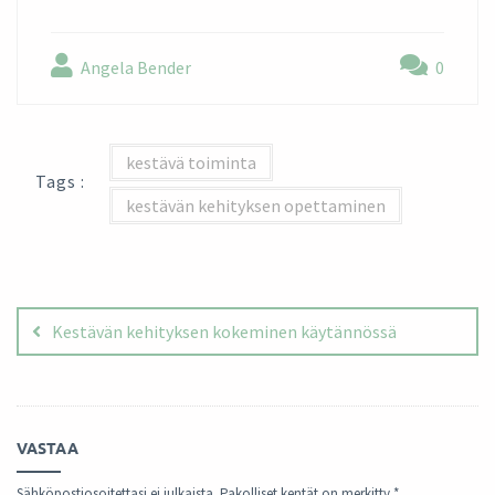
Angela Bender
0
kestävä toiminta
Tags :
kestävän kehityksen opettaminen
Artikkelien
selaus
Kestävän kehityksen kokeminen käytännössä
VASTAA
Sähköpostiosoitettasi ei julkaista.
Pakolliset kentät on merkitty
*