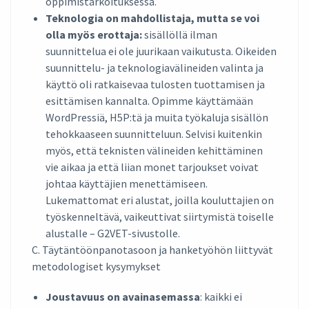
oppimistarkoituksessa.
Teknologia on mahdollistaja, mutta se voi
olla myös erottaja:
sisällöllä ilman
suunnittelua ei ole juurikaan vaikutusta. Oikeiden
suunnittelu- ja teknologiavälineiden valinta ja
käyttö oli ratkaisevaa tulosten tuottamisen ja
esittämisen kannalta. Opimme käyttämään
WordPressiä, H5P:tä ja muita työkaluja sisällön
tehokkaaseen suunnitteluun. Selvisi kuitenkin
myös, että teknisten välineiden kehittäminen
vie aikaa ja että liian monet tarjoukset voivat
johtaa käyttäjien menettämiseen.
Lukemattomat eri alustat, joilla kouluttajien on
työskenneltävä, vaikeuttivat siirtymistä toiselle
alustalle – G2VET-sivustolle.
C. Täytäntöönpanotasoon ja hanketyöhön liittyvät
metodologiset kysymykset
Joustavuus on avainasemassa
: kaikki ei