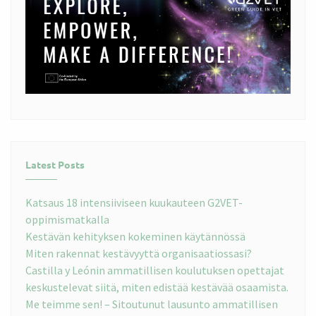
Latest Posts
Katsaus 18 intensiiviseen kuukauteen G2VET-
oppimismatkalla
Kestävän kehityksen kokeminen käytännössä
Miten rakennat kestävyyttä organisaatiossasi?
Castilla y Leónin ammatillisen koulutuksen opettajat
keskustelevat siitä, miten edistää kestävää osaamista.
Me teimme sen! – Sitoutunut lausunto ammatillisen