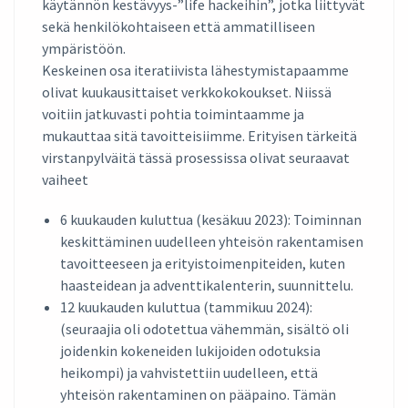
käytännön kestävyys-”life hackeihin”, jotka liittyvät
sekä henkilökohtaiseen että ammatilliseen
ympäristöön.
Keskeinen osa iteratiivista lähestymistapaamme
olivat kuukausittaiset verkkokokoukset. Niissä
voitiin jatkuvasti pohtia toimintaamme ja
mukauttaa sitä tavoitteisiimme. Erityisen tärkeitä
virstanpylväitä tässä prosessissa olivat seuraavat
vaiheet
6 kuukauden kuluttua (kesäkuu 2023): Toiminnan
keskittäminen uudelleen yhteisön rakentamisen
tavoitteeseen ja erityistoimenpiteiden, kuten
haasteidean ja adventtikalenterin, suunnittelu.
12 kuukauden kuluttua (tammikuu 2024):
(seuraajia oli odotettua vähemmän, sisältö oli
joidenkin kokeneiden lukijoiden odotuksia
heikompi) ja vahvistettiin uudelleen, että
yhteisön rakentaminen on pääpaino. Tämän