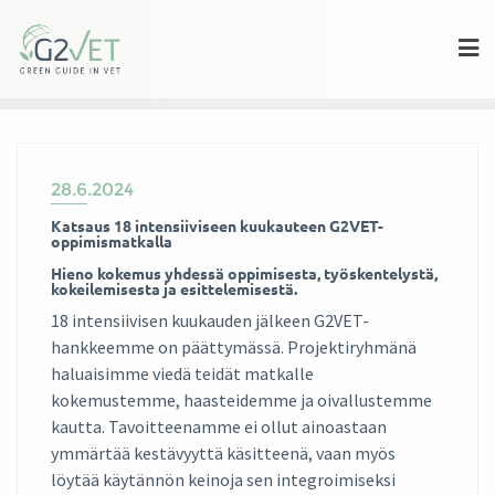
Skip
to
content
28.6.2024
Katsaus 18 intensiiviseen kuukauteen G2VET-
oppimismatkalla
Hieno kokemus yhdessä oppimisesta, työskentelystä,
kokeilemisesta ja esittelemisestä.
18 intensiivisen kuukauden jälkeen G2VET-
hankkeemme on päättymässä. Projektiryhmänä
haluaisimme viedä teidät matkalle
kokemustemme, haasteidemme ja oivallustemme
kautta. Tavoitteenamme ei ollut ainoastaan
ymmärtää kestävyyttä käsitteenä, vaan myös
löytää käytännön keinoja sen integroimiseksi