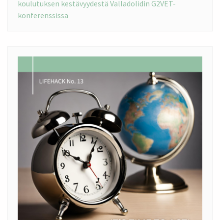
koulutuksen kestävyydestä Valladolidin G2VET-
konferenssissa