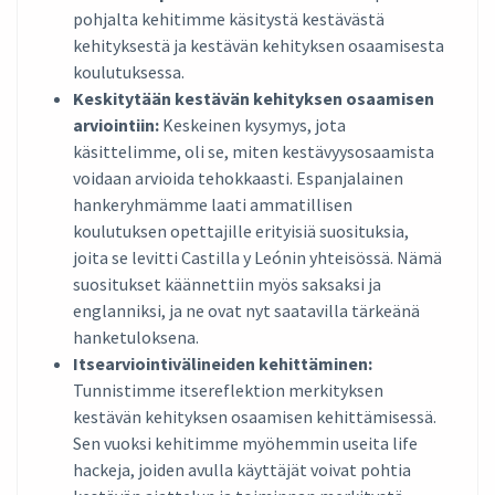
pohjalta kehitimme käsitystä kestävästä
kehityksestä ja kestävän kehityksen osaamisesta
koulutuksessa.
Keskitytään kestävän kehityksen osaamisen
arviointiin:
Keskeinen kysymys, jota
käsittelimme, oli se, miten kestävyysosaamista
voidaan arvioida tehokkaasti. Espanjalainen
hankeryhmämme laati ammatillisen
koulutuksen opettajille erityisiä suosituksia,
joita se levitti Castilla y Leónin yhteisössä. Nämä
suositukset käännettiin myös saksaksi ja
englanniksi, ja ne ovat nyt saatavilla tärkeänä
hanketuloksena.
Itsearviointivälineiden kehittäminen:
Tunnistimme itsereflektion merkityksen
kestävän kehityksen osaamisen kehittämisessä.
Sen vuoksi kehitimme myöhemmin useita life
hackeja, joiden avulla käyttäjät voivat pohtia