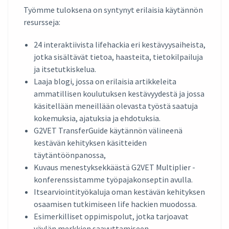
Työmme tuloksena on syntynyt erilaisia käytännön
resursseja:
24 interaktiivista lifehackia eri kestävyysaiheista,
jotka sisältävät tietoa, haasteita, tietokilpailuja
ja itsetutkiskelua.
Laaja blogi, jossa on erilaisia artikkeleita
ammatillisen koulutuksen kestävyydestä ja jossa
käsitellään meneillään olevasta työstä saatuja
kokemuksia, ajatuksia ja ehdotuksia.
G2VET TransferGuide käytännön välineenä
kestävän kehityksen käsitteiden
täytäntöönpanossa,
Kuvaus menestyksekkäästä G2VET Multiplier -
konferenssistamme työpajakonseptin avulla.
Itsearviointityökaluja oman kestävän kehityksen
osaamisen tutkimiseen life hackien muodossa.
Esimerkilliset oppimispolut, jotka tarjoavat
väylän merkkien saavuttamiseen.