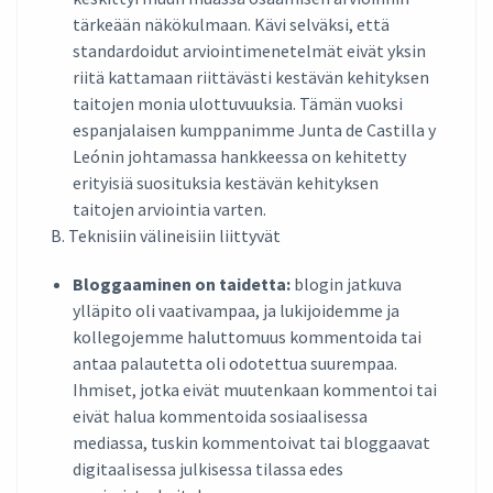
tärkeään näkökulmaan. Kävi selväksi, että
standardoidut arviointimenetelmät eivät yksin
riitä kattamaan riittävästi kestävän kehityksen
taitojen monia ulottuvuuksia. Tämän vuoksi
espanjalaisen kumppanimme Junta de Castilla y
Leónin johtamassa hankkeessa on kehitetty
erityisiä suosituksia kestävän kehityksen
taitojen arviointia varten.
B. Teknisiin välineisiin liittyvät
Bloggaaminen on taidetta:
blogin jatkuva
ylläpito oli vaativampaa, ja lukijoidemme ja
kollegojemme haluttomuus kommentoida tai
antaa palautetta oli odotettua suurempaa.
Ihmiset, jotka eivät muutenkaan kommentoi tai
eivät halua kommentoida sosiaalisessa
mediassa, tuskin kommentoivat tai bloggaavat
digitaalisessa julkisessa tilassa edes